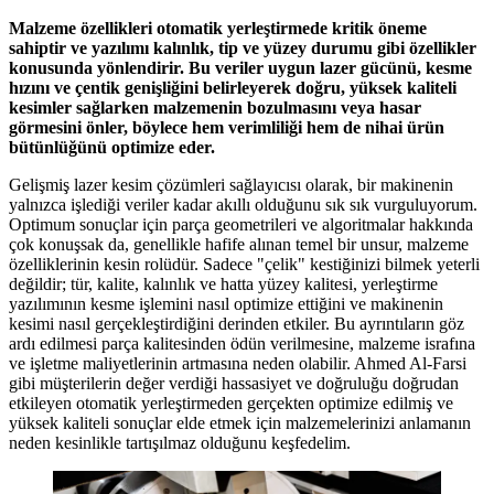
Malzeme özellikleri otomatik yerleştirmede kritik öneme
sahiptir ve yazılımı kalınlık, tip ve yüzey durumu gibi özellikler
konusunda yönlendirir. Bu veriler uygun lazer gücünü, kesme
hızını ve çentik genişliğini belirleyerek doğru, yüksek kaliteli
kesimler sağlarken malzemenin bozulmasını veya hasar
görmesini önler, böylece hem verimliliği hem de nihai ürün
bütünlüğünü optimize eder.
Gelişmiş lazer kesim çözümleri sağlayıcısı olarak, bir makinenin
yalnızca işlediği veriler kadar akıllı olduğunu sık sık vurguluyorum.
Optimum sonuçlar için parça geometrileri ve algoritmalar hakkında
çok konuşsak da, genellikle hafife alınan temel bir unsur, malzeme
özelliklerinin kesin rolüdür. Sadece "çelik" kestiğinizi bilmek yeterli
değildir; tür, kalite, kalınlık ve hatta yüzey kalitesi, yerleştirme
yazılımının kesme işlemini nasıl optimize ettiğini ve makinenin
kesimi nasıl gerçekleştirdiğini derinden etkiler. Bu ayrıntıların göz
ardı edilmesi parça kalitesinden ödün verilmesine, malzeme israfına
ve işletme maliyetlerinin artmasına neden olabilir. Ahmed Al-Farsi
gibi müşterilerin değer verdiği hassasiyet ve doğruluğu doğrudan
etkileyen otomatik yerleştirmeden gerçekten optimize edilmiş ve
yüksek kaliteli sonuçlar elde etmek için malzemelerinizi anlamanın
neden kesinlikle tartışılmaz olduğunu keşfedelim.