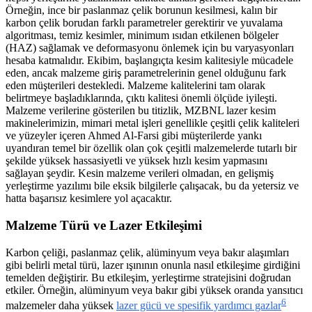
Örneğin, ince bir paslanmaz çelik borunun kesilmesi, kalın bir
karbon çelik borudan farklı parametreler gerektirir ve yuvalama
algoritması, temiz kesimler, minimum ısıdan etkilenen bölgeler
(HAZ) sağlamak ve deformasyonu önlemek için bu varyasyonları
hesaba katmalıdır. Ekibim, başlangıçta kesim kalitesiyle mücadele
eden, ancak malzeme giriş parametrelerinin genel olduğunu fark
eden müşterileri destekledi. Malzeme kalitelerini tam olarak
belirtmeye başladıklarında, çıktı kalitesi önemli ölçüde iyileşti.
Malzeme verilerine gösterilen bu titizlik, MZBNL lazer kesim
makinelerimizin, mimari metal işleri genellikle çeşitli çelik kaliteleri
ve yüzeyler içeren Ahmed Al-Farsi gibi müşterilerde yankı
uyandıran temel bir özellik olan çok çeşitli malzemelerde tutarlı bir
şekilde yüksek hassasiyetli ve yüksek hızlı kesim yapmasını
sağlayan şeydir. Kesin malzeme verileri olmadan, en gelişmiş
yerleştirme yazılımı bile eksik bilgilerle çalışacak, bu da yetersiz ve
hatta başarısız kesimlere yol açacaktır.
Malzeme Türü ve Lazer Etkileşimi
Karbon çeliği, paslanmaz çelik, alüminyum veya bakır alaşımları
gibi belirli metal türü, lazer ışınının onunla nasıl etkileşime girdiğini
temelden değiştirir. Bu etkileşim, yerleştirme stratejisini doğrudan
etkiler. Örneğin, alüminyum veya bakır gibi yüksek oranda yansıtıcı
6
malzemeler daha yüksek
lazer gücü ve spesifik yardımcı gazlar