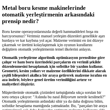
Metal boru kesme makinelerinde
otomatik yerleştirmenin arkasındaki
prensip nedir?
Boru kesme operasyonlarınızda değerli hammaddeleri boşa mı
harcıyorsunuz? Verimsiz manuel yerleşim düzenleri genellikle aşırı
hurdaya ve kar kaybına yol açar. Malzeme verimini en üst düzeye
çıkarmak ve üretimi kolaylaştırmak için oyunun kurallarını
değiştiren otomatik yerleştirmenin temel ilkelerini anlayın.
Otomatik yerleştirme algoritmik optimizasyon prensibine göre
çalışır ve ham boru üzerindeki parçaların en verimli şekilde
düzenlenmesini hesaplamak için sofistike bir yazılım kullanır.
Geometri, kesim yolları ve malzeme özelliklerini dikkate alarak
çeşitli bileşenleri akıllıca bir araya getirerek malzeme israfını en
aza indirir, böylece genel üretim verimliliğini artırır ve
maliyetleri düşürür.
Müşterilerimle otomatik çözümleri tartıştığımda sıkça sorulan bir
soru ortaya çıkıyor: "Aslında bu nasıl
Biliyorum
nerede kesilmeli?"
Otomatik yerleştirmenin ardındaki sihir ya da daha doğrusu bilim,
sofistike hesaplama mantığında yatmaktadır. Bu, "parçaları bir araya