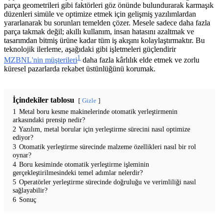
parça geometrileri gibi faktörleri göz önünde bulundurarak karmaşık
düzenleri simüle ve optimize etmek için gelişmiş yazılımlardan
yararlanarak bu sorunları temelden çözer. Mesele sadece daha fazla
parça takmak değil; akıllı kullanım, insan hatasını azaltmak ve
tasarımdan bitmiş ürüne kadar tüm iş akışını kolaylaştırmaktır. Bu
teknolojik ilerleme, aşağıdaki gibi işletmeleri güçlendirir
1
MZBNL'nin müşterileri
daha fazla kârlılık elde etmek ve zorlu
küresel pazarlarda rekabet üstünlüğünü korumak.
İçindekiler tablosu
Gizle
1
Metal boru kesme makinelerinde otomatik yerleştirmenin
arkasındaki prensip nedir?
2
Yazılım, metal borular için yerleştirme sürecini nasıl optimize
ediyor?
3
Otomatik yerleştirme sürecinde malzeme özellikleri nasıl bir rol
oynar?
4
Boru kesiminde otomatik yerleştirme işleminin
gerçekleştirilmesindeki temel adımlar nelerdir?
5
Operatörler yerleştirme sürecinde doğruluğu ve verimliliği nasıl
sağlayabilir?
6
Sonuç