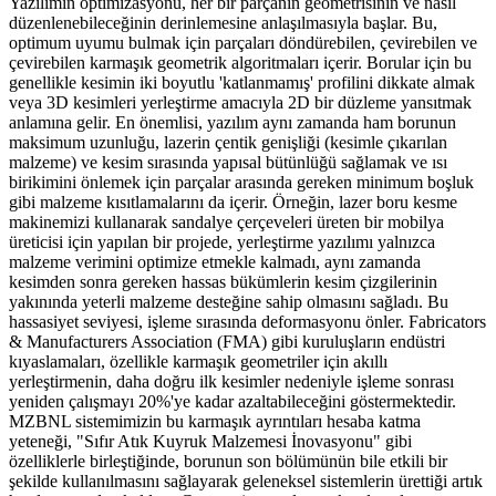
Yazılımın optimizasyonu, her bir parçanın geometrisinin ve nasıl
düzenlenebileceğinin derinlemesine anlaşılmasıyla başlar. Bu,
optimum uyumu bulmak için parçaları döndürebilen, çevirebilen ve
çevirebilen karmaşık geometrik algoritmaları içerir. Borular için bu
genellikle kesimin iki boyutlu 'katlanmamış' profilini dikkate almak
veya 3D kesimleri yerleştirme amacıyla 2D bir düzleme yansıtmak
anlamına gelir. En önemlisi, yazılım aynı zamanda ham borunun
maksimum uzunluğu, lazerin çentik genişliği (kesimle çıkarılan
malzeme) ve kesim sırasında yapısal bütünlüğü sağlamak ve ısı
birikimini önlemek için parçalar arasında gereken minimum boşluk
gibi malzeme kısıtlamalarını da içerir. Örneğin, lazer boru kesme
makinemizi kullanarak sandalye çerçeveleri üreten bir mobilya
üreticisi için yapılan bir projede, yerleştirme yazılımı yalnızca
malzeme verimini optimize etmekle kalmadı, aynı zamanda
kesimden sonra gereken hassas bükümlerin kesim çizgilerinin
yakınında yeterli malzeme desteğine sahip olmasını sağladı. Bu
hassasiyet seviyesi, işleme sırasında deformasyonu önler. Fabricators
& Manufacturers Association (FMA) gibi kuruluşların endüstri
kıyaslamaları, özellikle karmaşık geometriler için akıllı
yerleştirmenin, daha doğru ilk kesimler nedeniyle işleme sonrası
yeniden çalışmayı 20%'ye kadar azaltabileceğini göstermektedir.
MZBNL sistemimizin bu karmaşık ayrıntıları hesaba katma
yeteneği, "Sıfır Atık Kuyruk Malzemesi İnovasyonu" gibi
özelliklerle birleştiğinde, borunun son bölümünün bile etkili bir
şekilde kullanılmasını sağlayarak geleneksel sistemlerin ürettiği artık