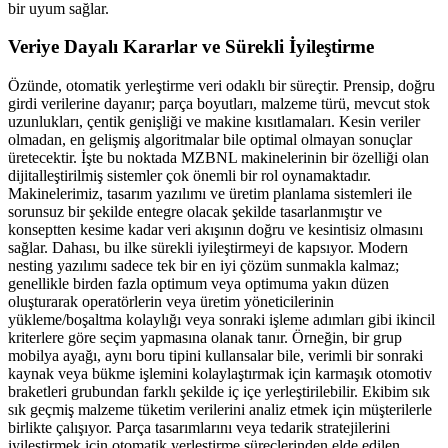
bir uyum sağlar.
Veriye Dayalı Kararlar ve Sürekli İyileştirme
Özünde, otomatik yerleştirme veri odaklı bir süreçtir. Prensip, doğru
girdi verilerine dayanır; parça boyutları, malzeme türü, mevcut stok
uzunlukları, çentik genişliği ve makine kısıtlamaları. Kesin veriler
olmadan, en gelişmiş algoritmalar bile optimal olmayan sonuçlar
üretecektir. İşte bu noktada MZBNL makinelerinin bir özelliği olan
dijitalleştirilmiş sistemler çok önemli bir rol oynamaktadır.
Makinelerimiz, tasarım yazılımı ve üretim planlama sistemleri ile
sorunsuz bir şekilde entegre olacak şekilde tasarlanmıştır ve
konseptten kesime kadar veri akışının doğru ve kesintisiz olmasını
sağlar. Dahası, bu ilke sürekli iyileştirmeyi de kapsıyor. Modern
nesting yazılımı sadece tek bir en iyi çözüm sunmakla kalmaz;
genellikle birden fazla optimum veya optimuma yakın düzen
oluşturarak operatörlerin veya üretim yöneticilerinin
yükleme/boşaltma kolaylığı veya sonraki işleme adımları gibi ikincil
kriterlere göre seçim yapmasına olanak tanır. Örneğin, bir grup
mobilya ayağı, aynı boru tipini kullansalar bile, verimli bir sonraki
kaynak veya bükme işlemini kolaylaştırmak için karmaşık otomotiv
braketleri grubundan farklı şekilde iç içe yerleştirilebilir. Ekibim sık
sık geçmiş malzeme tüketim verilerini analiz etmek için müşterilerle
birlikte çalışıyor. Parça tasarımlarını veya tedarik stratejilerini
iyileştirmek için otomatik yerleştirme süreçlerinden elde edilen