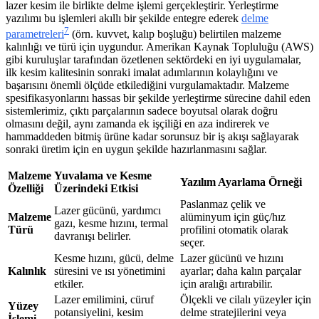
lazer kesim ile birlikte delme işlemi gerçekleştirir. Yerleştirme
yazılımı bu işlemleri akıllı bir şekilde entegre ederek
delme
7
parametreleri
(örn. kuvvet, kalıp boşluğu) belirtilen malzeme
kalınlığı ve türü için uygundur. Amerikan Kaynak Topluluğu (AWS)
gibi kuruluşlar tarafından özetlenen sektördeki en iyi uygulamalar,
ilk kesim kalitesinin sonraki imalat adımlarının kolaylığını ve
başarısını önemli ölçüde etkilediğini vurgulamaktadır. Malzeme
spesifikasyonlarını hassas bir şekilde yerleştirme sürecine dahil eden
sistemlerimiz, çıktı parçalarının sadece boyutsal olarak doğru
olmasını değil, aynı zamanda ek işçiliği en aza indirerek ve
hammaddeden bitmiş ürüne kadar sorunsuz bir iş akışı sağlayarak
sonraki üretim için en uygun şekilde hazırlanmasını sağlar.
Malzeme
Yuvalama ve Kesme
Yazılım Ayarlama Örneği
Özelliği
Üzerindeki Etkisi
Paslanmaz çelik ve
Lazer gücünü, yardımcı
Malzeme
alüminyum için güç/hız
gazı, kesme hızını, termal
Türü
profilini otomatik olarak
davranışı belirler.
seçer.
Kesme hızını, gücü, delme
Lazer gücünü ve hızını
Kalınlık
süresini ve ısı yönetimini
ayarlar; daha kalın parçalar
etkiler.
için aralığı artırabilir.
Lazer emilimini, cüruf
Ölçekli ve cilalı yüzeyler için
Yüzey
potansiyelini, kesim
delme stratejilerini veya
İşlemi