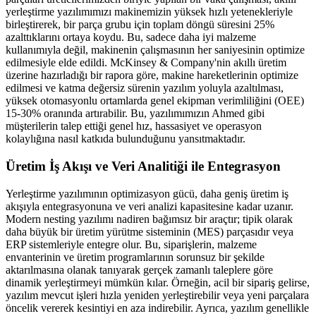
yerleştirme yazılımımızı makinemizin yüksek hızlı yetenekleriyle
birleştirerek, bir parça grubu için toplam döngü süresini 25%
azalttıklarını ortaya koydu. Bu, sadece daha iyi malzeme
kullanımıyla değil, makinenin çalışmasının her saniyesinin optimize
edilmesiyle elde edildi. McKinsey & Company'nin akıllı üretim
üzerine hazırladığı bir rapora göre, makine hareketlerinin optimize
edilmesi ve katma değersiz sürenin yazılım yoluyla azaltılması,
yüksek otomasyonlu ortamlarda genel ekipman verimliliğini (OEE)
15-30% oranında artırabilir. Bu, yazılımımızın Ahmed gibi
müşterilerin talep ettiği genel hız, hassasiyet ve operasyon
kolaylığına nasıl katkıda bulunduğunu yansıtmaktadır.
Üretim İş Akışı ve Veri Analitiği ile Entegrasyon
Yerleştirme yazılımının optimizasyon gücü, daha geniş üretim iş
akışıyla entegrasyonuna ve veri analizi kapasitesine kadar uzanır.
Modern nesting yazılımı nadiren bağımsız bir araçtır; tipik olarak
daha büyük bir üretim yürütme sisteminin (MES) parçasıdır veya
ERP sistemleriyle entegre olur. Bu, siparişlerin, malzeme
envanterinin ve üretim programlarının sorunsuz bir şekilde
aktarılmasına olanak tanıyarak gerçek zamanlı taleplere göre
dinamik yerleştirmeyi mümkün kılar. Örneğin, acil bir sipariş gelirse,
yazılım mevcut işleri hızla yeniden yerleştirebilir veya yeni parçalara
öncelik vererek kesintiyi en aza indirebilir. Ayrıca, yazılım genellikle