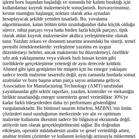
işlemi boru başından başladığı ve sonunda bir kalıntı bıraktığı için
kullanılamaz kuyruk malzemesiyle sonuçlanırdı. İnovasyonumuz,
kesme mantığını başlangıç noktası olarak arka aynadan
hesaplayacak şekilde yeniden tasarladı. Bu, yuvalama
algoritmasının, kalan bölüm ürün uzunluğundan daha küçük olduğu
sürece, nihai parçayı veya hatta birden fazla küçük parçayı, tipik
olarak atılan kuyruk malzemesine akıllıca yerleştirmesine olanak
tanır. Yazılım zekası ve donanım tasarımı arasındaki bu sinerji, temel
prensibi örneklemektedir: yerleştirme yazılımı en uygun
düzenlemeyi belirler, ancak makinenin bu düzenlemeyi, özellikle
sıfır atık yaklaşımımız veya yüksek hızlı hassas kesim gibi
özelliklerle gerçekleştirme yeteneği de aynı derecede kritiktir.
Ahmed gibi işini genişleten bir müşteri için bu entegre yaklaşım
sadece teorik malzeme tasarrufu değil, aynı zamanda hurdada somut
azalmalar ve boru başına artan parça sayısı anlamına geliyor.
Association for Manufacturing Technology (AMT) tarafından
yayınlananlar gibi sektör raporları, yazılım, kontroller ve mekaniğin
birlikte tasarlandığı entegre sistemlerin genel verimlilikte 30%'ye
kadar farklı bileşenlerden daha iyi performans gösterdiğini
vurgulamaktadır. Bu bütünsel tasarım felsefesi, MZBNL'nin üstün
çözümleri nasıl sunduğunun merkezinde yer alır ve optimum
malzeme kullanımı ilkesinin sadece bir bilgisayar ekranında değil,
atölyede tam olarak gerçekleştirilmesini sağlar. Bu doğrudan
etkileşim, operatör müdahalesini azaltır ve genel verimliliği artırır,
anahtar teslimi çözümler ve kullanım kolaylığı arzusuyla mükemmel