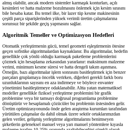
almış olabilir, ancak modern sistemler karmaşık konturları, açılı
kesimleri ve hatta malzeme bozulmasını önlemek için kesim sırasını
bile hesaba katar. Bu temel ilke, bir lazer tüp kesme makinesinin
çeşitli parça siparişlerinden yüksek verimli üretim çalışmalarına
sorunsuz bir şekilde geçiş yapmasını sağlar.
Algoritmik Temeller ve Optimizasyon Hedefleri
Otomatik yerleştirmenin gücü, temel geometri eşleştirmenin ötesine
geçen sofistike algoritmalardan kaynaklanır. Bu algoritmalar, hedefin
genellikle çok yönlü olduğu karmaşık paketleme problemlerini
çözmek için hesaplama zekasından yararlanır: maksimum malzeme
verimi, minimum kesme süresi ve hatta dengeli takım aşınması.
Örneğin, bazı algoritmalar işlem sonrasını basitleştirmek için benzer
parçaları gruplamaya öncelik verirken, diğerleri gerekli farklı boru
uzunluklarının sayısını en aza indirmeye ve böylece envanter
yönetimini basitleştirmeye odaklanabilir. Altta yatan matematiksel
modeller genellikle fiziksel yerleştirme problemini bir grafik
problemine veya bir tamsayı doğrusal programlama problemine
dönüştürür ve hesaplamalı çözücüler bu problemin üstesinden gelir.
Üretim optimizasyonunda önde gelen araştırma kurumları tarafından
yürütülen çalışmalar da dahil olmak üzere sektör ortaklarımızdan
gelen veriler, gelişmiş yerleştirme algoritmalarını benimseyen
şirketlerin geleneksel manuel veya yarı manuel yöntemlere kıyasla
malzeme israfını 10-25% oranında azaltabileceğini sürekli olarak