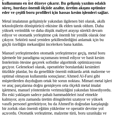
kullanımını en üst düzeye çıkarır. Bu gelişmiş yazılım odaklı
süreç, hurdayı önemli ölçüde azaltır, üretim akışını optimize
eder ve çeşitli boru profilleri için hassas kesim işlemleri sağlar.
Metal imalatının gelişimiyle yakından ilgilenen biri olarak, akıllı
teknolojilerin dönüştürücü etkisine ilk elden tanık oldum. Daha
yüksek verimlilik ve daha düşük maliyet arayışı sürekli devam
ediyor ve otomatik yerleştirme çok önemli bir yenilik olarak öne
çıkıyor. Sektörü nasıl yeniden şekillendirdiğini anlamak için bu
güçlü özelliğin mekaniğini incelerken bana katılın.
Manuel yerleştirmeden otomatik yerleştirmeye geçiş, metal boru
işlemede bir paradigma sıçramasını temsil ediyor ve basit kesim
listelerinin ötesine geçerek sofistike algoritmik optimizasyona
geçiyor. Geleneksel olarak, operatörler borulardaki kesimleri
titizlikle planlar, bu da genellikle önemli miktarda artık malzeme ve
optimal olmayan kullanımla sonuçlanır; Ahmed Al-Farsi gibi
müşterilerden duyduğum ortak bir sorun noktası. Mimari metal işleri
ve araç parçalarına doğru genişleyen orta ölçekli metal imalat
işletmesi, manuel yöntemlerin verimsizliğini yakından hissediyordu.
Bu eski yaklaşım sadece pahalı hammaddeleri israf etmekle
kalmıyor, aynı zamanda üretim döngülerini uzatıyor ve yüksek
vasıflı personel gerektiriyor, bu da Ahmed'in doğrudan karşılaştığı
bir zorluk olan önemli eğitim yüklerine ve operatör devrine yol
açıyordu. Otomatik yerleştirme, malzeme türü, boru uzunluğu ve