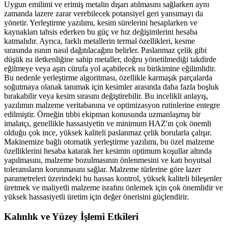
Uygun emilimi ve erimiş metalin dışarı atılmasını sağlarken aynı
zamanda lazere zarar verebilecek potansiyel geri yansımayı da
yönetir. Yerleştirme yazılımı, kesim sürelerini hesaplarken ve
kaynakları tahsis ederken bu güç ve hız değişimlerini hesaba
katmalıdır. Ayrıca, farklı metallerin termal özellikleri, kesme
sırasında ısının nasıl dağıtılacağını belirler. Paslanmaz çelik gibi
düşük ısı iletkenliğine sahip metaller, doğru yönetilmediği takdirde
eğilmeye veya aşırı cürufa yol açabilecek ısı birikimine eğilimlidir.
Bu nedenle yerleştirme algoritması, özellikle karmaşık parçalarda
soğutmaya olanak tanımak için kesimler arasında daha fazla boşluk
bırakabilir veya kesim sırasını değiştirebilir. Bu incelikli anlayış,
yazılımın malzeme veritabanına ve optimizasyon rutinlerine entegre
edilmiştir. Örneğin tıbbi ekipman konusunda uzmanlaşmış bir
imalatçı, genellikle hassasiyetin ve minimum HAZ'ın çok önemli
olduğu çok ince, yüksek kaliteli paslanmaz çelik borularla çalışır.
Makinemize bağlı otomatik yerleştirme yazılımı, bu özel malzeme
özelliklerini hesaba katarak her kesimin optimum koşullar altında
yapılmasını, malzeme bozulmasının önlenmesini ve katı boyutsal
toleransların korunmasını sağlar. Malzeme türlerine göre lazer
parametreleri üzerindeki bu hassas kontrol, yüksek kaliteli bileşenler
üretmek ve maliyetli malzeme israfını önlemek için çok önemlidir ve
yüksek hassasiyetli üretim için değer önerisini güçlendirir.
Kalınlık ve Yüzey İşlemi Etkileri