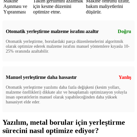
Makine
Takım gerilimini azaltmak
Makine ömrünü uzatır,
Aşınması ve
için kesme düzenini
bakım maliyetlerini
Yıpranması
optimize etme.
düşürür.
Otomatik yerleştirme malzeme israfını azaltır
Doğru
Otomatik yerleştirme, borulardaki parça düzenlemelerini algoritmik
olarak optimize ederek malzeme israfını manuel yöntemlere kıyasla 10-
25% oranında azaltabilir.
Manuel yerleştirme daha hassastır
Yanlış
Otomatik yerleştirme yazılımı daha fazla değişkeni (kesim yolları,
malzeme özellikleri) dikkate alır ve hesaplamalı optimizasyon yoluyla
insan operatörlerin manuel olarak yapabileceğinden daha yüksek
hassasiyet elde eder.
Yazılım, metal borular için yerleştirme
sürecini nasıl optimize ediyor?