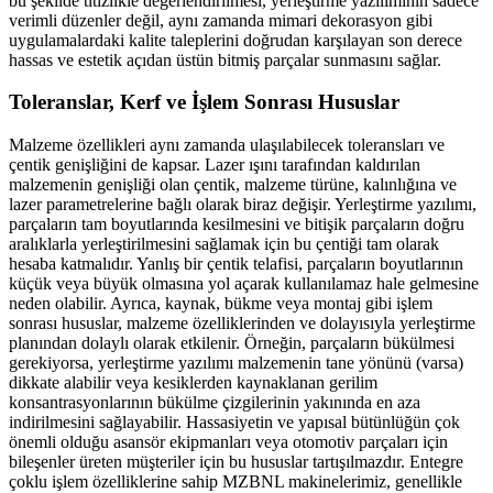
bu şekilde titizlikle değerlendirilmesi, yerleştirme yazılımının sadece
verimli düzenler değil, aynı zamanda mimari dekorasyon gibi
uygulamalardaki kalite taleplerini doğrudan karşılayan son derece
hassas ve estetik açıdan üstün bitmiş parçalar sunmasını sağlar.
Toleranslar, Kerf ve İşlem Sonrası Hususlar
Malzeme özellikleri aynı zamanda ulaşılabilecek toleransları ve
çentik genişliğini de kapsar. Lazer ışını tarafından kaldırılan
malzemenin genişliği olan çentik, malzeme türüne, kalınlığına ve
lazer parametrelerine bağlı olarak biraz değişir. Yerleştirme yazılımı,
parçaların tam boyutlarında kesilmesini ve bitişik parçaların doğru
aralıklarla yerleştirilmesini sağlamak için bu çentiği tam olarak
hesaba katmalıdır. Yanlış bir çentik telafisi, parçaların boyutlarının
küçük veya büyük olmasına yol açarak kullanılamaz hale gelmesine
neden olabilir. Ayrıca, kaynak, bükme veya montaj gibi işlem
sonrası hususlar, malzeme özelliklerinden ve dolayısıyla yerleştirme
planından dolaylı olarak etkilenir. Örneğin, parçaların bükülmesi
gerekiyorsa, yerleştirme yazılımı malzemenin tane yönünü (varsa)
dikkate alabilir veya kesiklerden kaynaklanan gerilim
konsantrasyonlarının bükülme çizgilerinin yakınında en aza
indirilmesini sağlayabilir. Hassasiyetin ve yapısal bütünlüğün çok
önemli olduğu asansör ekipmanları veya otomotiv parçaları için
bileşenler üreten müşteriler için bu hususlar tartışılmazdır. Entegre
çoklu işlem özelliklerine sahip MZBNL makinelerimiz, genellikle