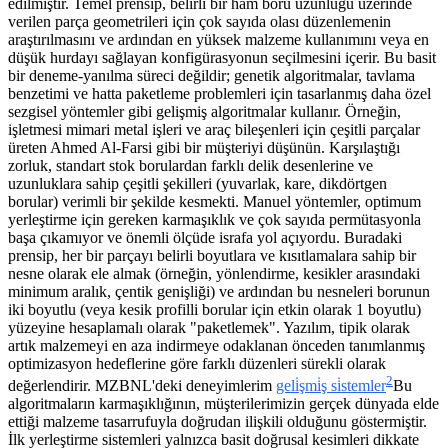
edilmiştir. Temel prensip, belirli bir ham boru uzunluğu üzerinde
verilen parça geometrileri için çok sayıda olası düzenlemenin
araştırılmasını ve ardından en yüksek malzeme kullanımını veya en
düşük hurdayı sağlayan konfigürasyonun seçilmesini içerir. Bu basit
bir deneme-yanılma süreci değildir; genetik algoritmalar, tavlama
benzetimi ve hatta paketleme problemleri için tasarlanmış daha özel
sezgisel yöntemler gibi gelişmiş algoritmalar kullanır. Örneğin,
işletmesi mimari metal işleri ve araç bileşenleri için çeşitli parçalar
üreten Ahmed Al-Farsi gibi bir müşteriyi düşünün. Karşılaştığı
zorluk, standart stok borulardan farklı delik desenlerine ve
uzunluklara sahip çeşitli şekilleri (yuvarlak, kare, dikdörtgen
borular) verimli bir şekilde kesmekti. Manuel yöntemler, optimum
yerleştirme için gereken karmaşıklık ve çok sayıda permütasyonla
başa çıkamıyor ve önemli ölçüde israfa yol açıyordu. Buradaki
prensip, her bir parçayı belirli boyutlara ve kısıtlamalara sahip bir
nesne olarak ele almak (örneğin, yönlendirme, kesikler arasındaki
minimum aralık, çentik genişliği) ve ardından bu nesneleri borunun
iki boyutlu (veya kesik profilli borular için etkin olarak 1 boyutlu)
yüzeyine hesaplamalı olarak "paketlemek". Yazılım, tipik olarak
artık malzemeyi en aza indirmeye odaklanan önceden tanımlanmış
optimizasyon hedeflerine göre farklı düzenleri sürekli olarak
2
değerlendirir. MZBNL'deki deneyimlerim
geli̇şmi̇ş si̇stemler
Bu
algoritmaların karmaşıklığının, müşterilerimizin gerçek dünyada elde
ettiği malzeme tasarrufuyla doğrudan ilişkili olduğunu göstermiştir.
İlk yerleştirme sistemleri yalnızca basit doğrusal kesimleri dikkate