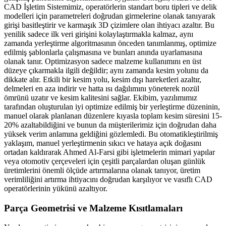
CAD İşletim Sistemimiz, operatörlerin standart boru tipleri ve delik
modelleri için parametreleri doğrudan girmelerine olanak tanıyarak
girişi basitleştirir ve karmaşık 3D çizimlere olan ihtiyacı azaltır. Bu
yenilik sadece ilk veri girişini kolaylaştırmakla kalmaz, aynı
zamanda yerleştirme algoritmasının önceden tanımlanmış, optimize
edilmiş şablonlarla çalışmasına ve bunları anında uyarlamasına
olanak tanır. Optimizasyon sadece malzeme kullanımını en üst
düzeye çıkarmakla ilgili değildir; aynı zamanda kesim yolunu da
dikkate alır. Etkili bir kesim yolu, kesim dışı hareketleri azaltır,
delmeleri en aza indirir ve hatta ısı dağılımını yöneterek nozül
ömrünü uzatır ve kesim kalitesini sağlar. Ekibim, yazılımımız
tarafından oluşturulan iyi optimize edilmiş bir yerleştirme düzeninin,
manuel olarak planlanan düzenlere kıyasla toplam kesim süresini 15-
20% azaltabildiğini ve bunun da müşterilerimiz için doğrudan daha
yüksek verim anlamına geldiğini gözlemledi. Bu otomatikleştirilmiş
yaklaşım, manuel yerleştirmenin sıkıcı ve hataya açık doğasını
ortadan kaldırarak Ahmed Al-Farsi gibi işletmelerin mimari yapılar
veya otomotiv çerçeveleri için çeşitli parçalardan oluşan günlük
üretimlerini önemli ölçüde artırmalarına olanak tanıyor, üretim
verimliliğini artırma ihtiyacını doğrudan karşılıyor ve vasıflı CAD
operatörlerinin yükünü azaltıyor.
Parça Geometrisi ve Malzeme Kısıtlamaları