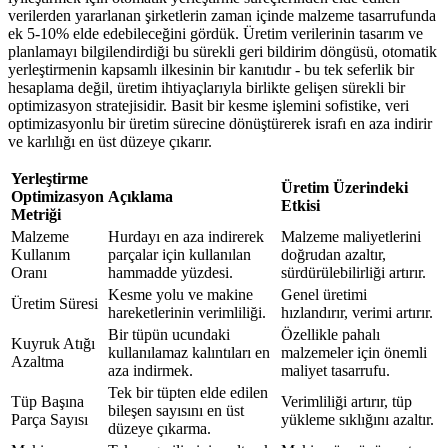
verilerden yararlanan şirketlerin zaman içinde malzeme tasarrufunda
ek 5-10% elde edebileceğini gördük. Üretim verilerinin tasarım ve
planlamayı bilgilendirdiği bu sürekli geri bildirim döngüsü, otomatik
yerleştirmenin kapsamlı ilkesinin bir kanıtıdır - bu tek seferlik bir
hesaplama değil, üretim ihtiyaçlarıyla birlikte gelişen sürekli bir
optimizasyon stratejisidir. Basit bir kesme işlemini sofistike, veri
optimizasyonlu bir üretim sürecine dönüştürerek israfı en aza indirir
ve karlılığı en üst düzeye çıkarır.
Yerleştirme
Üretim Üzerindeki
Optimizasyon
Açıklama
Etkisi
Metriği
Malzeme
Hurdayı en aza indirerek
Malzeme maliyetlerini
Kullanım
parçalar için kullanılan
doğrudan azaltır,
Oranı
hammadde yüzdesi.
sürdürülebilirliği artırır.
Kesme yolu ve makine
Genel üretimi
Üretim Süresi
hareketlerinin verimliliği.
hızlandırır, verimi artırır.
Bir tüpün ucundaki
Özellikle pahalı
Kuyruk Atığı
kullanılamaz kalıntıları en
malzemeler için önemli
Azaltma
aza indirmek.
maliyet tasarrufu.
Tek bir tüpten elde edilen
Tüp Başına
Verimliliği artırır, tüp
bileşen sayısını en üst
Parça Sayısı
yükleme sıklığını azaltır.
düzeye çıkarma.