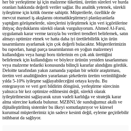
her bir yerleştirme işi için malzeme tüketimi, üretim süreleri ve hurda
oranları hakkında değerli veriler sağlar. Bu analitik yetenek, sürekli
iyileştirme için kritik öneme sahiptir. Müşterilerle, özellikle de
mevcut manuel iş akışlarını otomatikleştirmeyi planlayanlarla
yaptığım görüşmelerde, süreçlerini iyileştirmek için veri içgörülerine
ihtiyaç duyduklarını sürekli olarak vurguluyorum. Ahmed Al-Farsi,
uygulamalı karar verme tarzıyla bu verileri trendleri belirlemek, satın
almayı optimize etmek ve hatta daha iyi üretilebilirlik için ürün
tasarımlarını ayarlamak için çok değerli bulacaktır. Müşterilerimizin
bu raporları, hangi parça tasarımlarının en yoğun malzemeyi
kullandığını veya hangi boru türlerinin en çok atık ürettiğini
belirlemek için kullandığını ve böylece ürünün yeniden tasarlanması
veya malzeme tedariki konusunda bilinçli kararlar alındığını gördük.
Deloitte tarafından yakın zamanda yapılan bir sektör araştırması,
üretim veri analitiğinden yararlanan şirketlerin üretim verimliliğinde
yılda 5-10% iyileşme sağlayabileceğini ortaya koydu. Bu
entegrasyon ve veri geri bildirim döngüsü, yerleştirme sürecinin
yalnızca bir kez optimize edilmesini değil, sürekli olarak
iyileştirilmesini sağlayarak uzun vadeli karlılığa ve stratejik karar
alma sürecine katkıda bulunur. MZBNL'de sunduğumuz akıllı ve
dijitalleştirilmiş sistemler bu ilkeyi somutlaştırıyor ve küresel
kurumsal müşterilerimiz için sadece kesinti değil, eyleme geçirilebilir
istihbarat da sağlıyor.