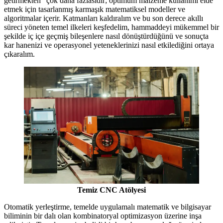
getirmekten" çok daha fazlasıdır; optimum malzeme kullanımı elde
etmek için tasarlanmış karmaşık matematiksel modeller ve
algoritmalar içerir. Katmanları kaldıralım ve bu son derece akıllı
süreci yöneten temel ilkeleri keşfedelim, hammaddeyi mükemmel bir
şekilde iç içe geçmiş bileşenlere nasıl dönüştürdüğünü ve sonuçta
kar hanenizi ve operasyonel yeteneklerinizi nasıl etkilediğini ortaya
çıkaralım.
Temiz CNC Atölyesi
Otomatik yerleştirme, temelde uygulamalı matematik ve bilgisayar
biliminin bir dalı olan kombinatoryal optimizasyon üzerine inşa