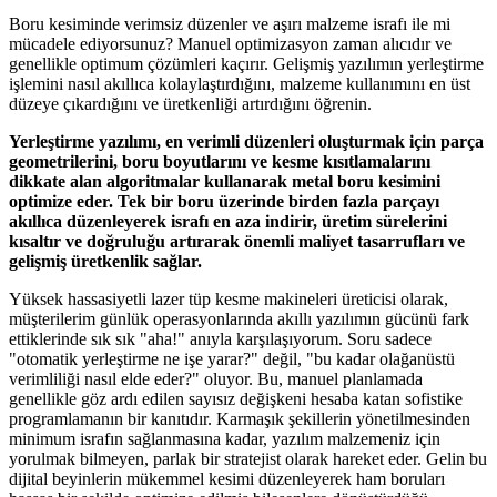
Boru kesiminde verimsiz düzenler ve aşırı malzeme israfı ile mi
mücadele ediyorsunuz? Manuel optimizasyon zaman alıcıdır ve
genellikle optimum çözümleri kaçırır. Gelişmiş yazılımın yerleştirme
işlemini nasıl akıllıca kolaylaştırdığını, malzeme kullanımını en üst
düzeye çıkardığını ve üretkenliği artırdığını öğrenin.
Yerleştirme yazılımı, en verimli düzenleri oluşturmak için parça
geometrilerini, boru boyutlarını ve kesme kısıtlamalarını
dikkate alan algoritmalar kullanarak metal boru kesimini
optimize eder. Tek bir boru üzerinde birden fazla parçayı
akıllıca düzenleyerek israfı en aza indirir, üretim sürelerini
kısaltır ve doğruluğu artırarak önemli maliyet tasarrufları ve
gelişmiş üretkenlik sağlar.
Yüksek hassasiyetli lazer tüp kesme makineleri üreticisi olarak,
müşterilerim günlük operasyonlarında akıllı yazılımın gücünü fark
ettiklerinde sık sık "aha!" anıyla karşılaşıyorum. Soru sadece
"otomatik yerleştirme ne işe yarar?" değil, "bu kadar olağanüstü
verimliliği nasıl elde eder?" oluyor. Bu, manuel planlamada
genellikle göz ardı edilen sayısız değişkeni hesaba katan sofistike
programlamanın bir kanıtıdır. Karmaşık şekillerin yönetilmesinden
minimum israfın sağlanmasına kadar, yazılım malzemeniz için
yorulmak bilmeyen, parlak bir stratejist olarak hareket eder. Gelin bu
dijital beyinlerin mükemmel kesimi düzenleyerek ham boruları