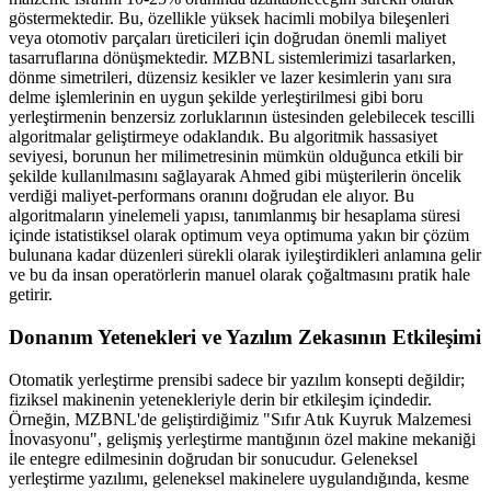
göstermektedir. Bu, özellikle yüksek hacimli mobilya bileşenleri
veya otomotiv parçaları üreticileri için doğrudan önemli maliyet
tasarruflarına dönüşmektedir. MZBNL sistemlerimizi tasarlarken,
dönme simetrileri, düzensiz kesikler ve lazer kesimlerin yanı sıra
delme işlemlerinin en uygun şekilde yerleştirilmesi gibi boru
yerleştirmenin benzersiz zorluklarının üstesinden gelebilecek tescilli
algoritmalar geliştirmeye odaklandık. Bu algoritmik hassasiyet
seviyesi, borunun her milimetresinin mümkün olduğunca etkili bir
şekilde kullanılmasını sağlayarak Ahmed gibi müşterilerin öncelik
verdiği maliyet-performans oranını doğrudan ele alıyor. Bu
algoritmaların yinelemeli yapısı, tanımlanmış bir hesaplama süresi
içinde istatistiksel olarak optimum veya optimuma yakın bir çözüm
bulunana kadar düzenleri sürekli olarak iyileştirdikleri anlamına gelir
ve bu da insan operatörlerin manuel olarak çoğaltmasını pratik hale
getirir.
Donanım Yetenekleri ve Yazılım Zekasının Etkileşimi
Otomatik yerleştirme prensibi sadece bir yazılım konsepti değildir;
fiziksel makinenin yetenekleriyle derin bir etkileşim içindedir.
Örneğin, MZBNL'de geliştirdiğimiz "Sıfır Atık Kuyruk Malzemesi
İnovasyonu", gelişmiş yerleştirme mantığının özel makine mekaniği
ile entegre edilmesinin doğrudan bir sonucudur. Geleneksel
yerleştirme yazılımı, geleneksel makinelere uygulandığında, kesme