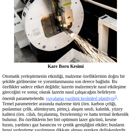
Kare Boru Kesimi
Otomatik yerleştirmenin etkinliği, malzeme özelliklerinin doğru bir
şekilde girilmesine ve yorumlanmasına son derece bağlıdır. Bu
özellikler sadece etiket değildir; lazerin malzemeyle nasıl etkileşime
gireceğini ve sonuç olarak lazerin nasıl çalışacağını belirleyen
5
önemli parametrelerdir.
yuvalama yazilimi kesi̇mleri̇ planliyor
.
Temel parametreler arasında malzeme türü (örn. karbon çeliği,
paslanmaz çelik, alüminyum, pirinç), alaşım sınıfı, kalınlık, yüzey
kalitesi (örn. cilalı, fırçalanmış, frezelenmiş) ve hatta termal iletkenlik
bulunur. Bu özelliklerin her biri optimum lazer gücünü, kesme
hızını, yardımcı gaz basıncını ve çentik genişliğini etkiler; bunların
hepsi yerleştirme yazılımının dikkate alması gereken değişkenlerdir.