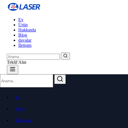
Ev
Ürün
Hakkında
Blog
davalar
İletişim
Teklif Alın
Ev
Ürün
Hakkında