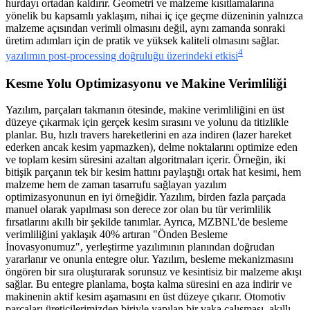
hurdayı ortadan kaldırır. Geometri ve malzeme kısıtlamalarına
yönelik bu kapsamlı yaklaşım, nihai iç içe geçme düzeninin yalnızca
malzeme açısından verimli olmasını değil, aynı zamanda sonraki
üretim adımları için de pratik ve yüksek kaliteli olmasını sağlar.
4
yazılımın post-processing doğruluğu üzerindeki etkisi
Kesme Yolu Optimizasyonu ve Makine Verimliliği
Yazılım, parçaları takmanın ötesinde, makine verimliliğini en üst
düzeye çıkarmak için gerçek kesim sırasını ve yolunu da titizlikle
planlar. Bu, hızlı travers hareketlerini en aza indiren (lazer hareket
ederken ancak kesim yapmazken), delme noktalarını optimize eden
ve toplam kesim süresini azaltan algoritmaları içerir. Örneğin, iki
bitişik parçanın tek bir kesim hattını paylaştığı ortak hat kesimi, hem
malzeme hem de zaman tasarrufu sağlayan yazılım
optimizasyonunun en iyi örneğidir. Yazılım, birden fazla parçada
manuel olarak yapılması son derece zor olan bu tür verimlilik
fırsatlarını akıllı bir şekilde tanımlar. Ayrıca, MZBNL'de besleme
verimliliğini yaklaşık 40% artıran "Önden Besleme
İnovasyonumuz", yerleştirme yazılımının planından doğrudan
yararlanır ve onunla entegre olur. Yazılım, besleme mekanizmasını
öngören bir sıra oluşturarak sorunsuz ve kesintisiz bir malzeme akışı
sağlar. Bu entegre planlama, boşta kalma süresini en aza indirir ve
makinenin aktif kesim aşamasını en üst düzeye çıkarır. Otomotiv
parçaları üreticilerimizden biriyle yapılan bir vaka çalışması, akıllı