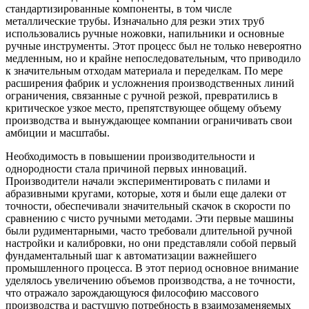
стандартизированные компоненты, в том числе
металлические трубы. Изначально для резки этих труб
использовались ручные ножовки, напильники и основные
ручные инструменты. Этот процесс был не только невероятно
медленным, но и крайне непоследовательным, что приводило
к значительным отходам материала и переделкам. По мере
расширения фабрик и усложнения производственных линий
ограничения, связанные с ручной резкой, превратились в
критическое узкое место, препятствующее общему объему
производства и вынуждающее компании ограничивать свои
амбиции и масштабы.
Необходимость в повышении производительности и
однородности стала причиной первых инноваций.
Производители начали экспериментировать с пилами и
абразивными кругами, которые, хотя и были еще далеки от
точности, обеспечивали значительный скачок в скорости по
сравнению с чисто ручными методами. Эти первые машины
были рудиментарными, часто требовали длительной ручной
настройки и калибровки, но они представляли собой первый
фундаментальный шаг к автоматизации важнейшего
промышленного процесса. В этот период основное внимание
уделялось увеличению объемов производства, а не точности,
что отражало зарождающуюся философию массового
производства и растущую потребность в взаимозаменяемых