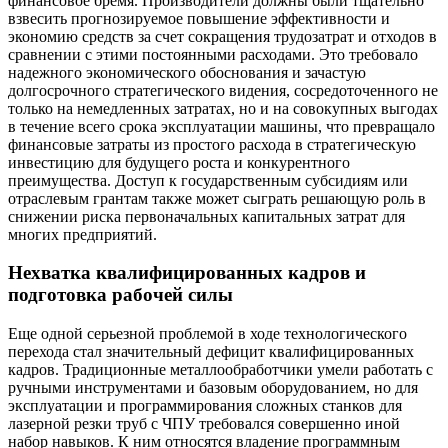
финансовое бремя. Производители должны были тщательно
взвесить прогнозируемое повышение эффективности и
экономию средств за счет сокращения трудозатрат и отходов в
сравнении с этими постоянными расходами. Это требовало
надежного экономического обоснования и зачастую
долгосрочного стратегического видения, сосредоточенного не
только на немедленных затратах, но и на совокупных выгодах
в течение всего срока эксплуатации машины, что превращало
финансовые затраты из простого расхода в стратегическую
инвестицию для будущего роста и конкурентного
преимущества. Доступ к государственным субсидиям или
отраслевым грантам также может сыграть решающую роль в
снижении риска первоначальных капитальных затрат для
многих предприятий.
Нехватка квалифицированных кадров и
подготовка рабочей силы
Еще одной серьезной проблемой в ходе технологического
перехода стал значительный дефицит квалифицированных
кадров. Традиционные металлообработчики умели работать с
ручными инструментами и базовым оборудованием, но для
эксплуатации и программирования сложных станков для
лазерной резки труб с ЧПУ требовался совершенно иной
набор навыков. К ним относятся владение программным