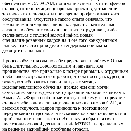
обеспечением CAD/CAM, понимание сложных интерфейсов
станков, интерпретация цифровых проектов, устранение
технических неполадок и проведение профилактического
обслуживания. Отсутствие такого опыта означало, что
компаниям приходилось либо вкладывать значительные
средства в обучение своих нынешних сотрудников, либо
сталкиваться с трудной задачей найма новых
специализированных кадров на и без того конкурентном
рынке, что часто приводило к тендерным войнам за
дефицитные навыки.
Процесс обучения сам по себе представлял проблему. Он мог
быть длительным, дорогостоящим и нарушать ход
производства, что приводило к потере прибыли. Сотрудникам
требовалось отрываться от работы, чтобы посещать курсы, и
зачастую требовались недели или даже месяцы
целенаправленного обучения, прежде чем они могли
самостоятельно и эффективно управлять новыми машинами.
Ахмед Аль-Фарси особо отметил эту проблему: его прежние
станки требовали квалифицированных операторов CAD, а
высокая текучесть кадров приводила к постоянному
переучиванию персонала, что сказывалось на стабильности и
прибыльности производства. Эта прямая обратная связь
послужила основой для инноваций MZBNL, направленных
на решение важнейшей проблемы отрасли.