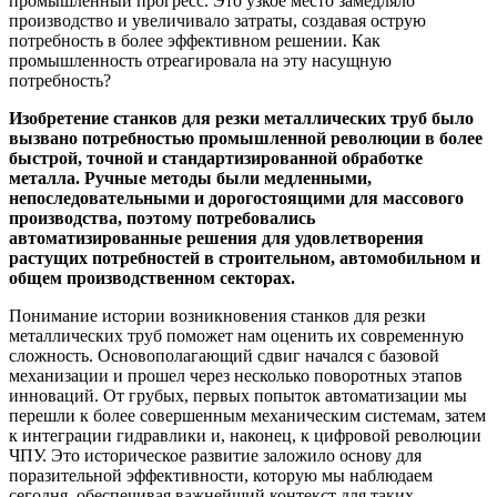
промышленный прогресс. Это узкое место замедляло
производство и увеличивало затраты, создавая острую
потребность в более эффективном решении. Как
промышленность отреагировала на эту насущную
потребность?
Изобретение станков для резки металлических труб было
вызвано потребностью промышленной революции в более
быстрой, точной и стандартизированной обработке
металла. Ручные методы были медленными,
непоследовательными и дорогостоящими для массового
производства, поэтому потребовались
автоматизированные решения для удовлетворения
растущих потребностей в строительном, автомобильном и
общем производственном секторах.
Понимание истории возникновения станков для резки
металлических труб поможет нам оценить их современную
сложность. Основополагающий сдвиг начался с базовой
механизации и прошел через несколько поворотных этапов
инноваций. От грубых, первых попыток автоматизации мы
перешли к более совершенным механическим системам, затем
к интеграции гидравлики и, наконец, к цифровой революции
ЧПУ. Это историческое развитие заложило основу для
поразительной эффективности, которую мы наблюдаем
сегодня, обеспечивая важнейший контекст для таких