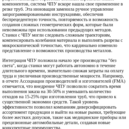
компонентов, система ЧПУ вскоре нашла свое применение в
резке труб. Эта инновация заменила ручное управление
запрограммированными инструкциями, обеспечив
беспрецедентную точность, повторяемость и возможность
создания сложных геометрических форм, которые были
невозможны при использовании предыдущих методов.
Станки с ЧПУ могли следовать сложным траекториям,
компенсировать колебания материала и выполнять разрезы с
микроскопической точностью, что кардинально изменило
представление о возможностях производства металлов.
Интеграция ЧПУ положила начало эре производства "без
света", когда станки могут работать автономно в течение
длительного времени, значительно снижая затраты на оплату
труда и увеличивая производственные мощности. Например,
в отчете Ассоциации производителей и изготовителей (FMA)
отмечается, что внедрение ЧПУ позволило сократить время
выполнения заказа на 30-50% и уменьшить количество
отходов на 15-25% при изготовлении труб, что привело к
существенной экономии средств. Такой уровень
эффективности позволил компаниям диверсифицировать
ассортимент продукции и выйти на новые рынки, требующие
более жестких допусков, такие как медицинские приборы или
прецизионные автомобильные детали, создавая новые
конкурентные преимущества.