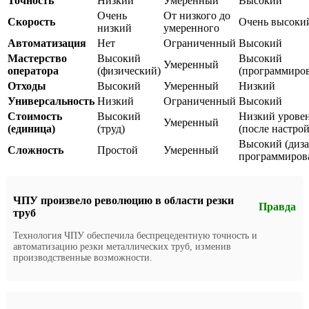
Точность
Низкий
Умеренный
Высокий
Очень
От низкого до
Скорость
Очень высоки
низкий
умеренного
Автоматизация
Нет
Ограниченный
Высокий
Мастерство
Высокий
Высокий
Умеренный
оператора
(физический)
(программиро
Отходы
Высокий
Умеренный
Низкий
Универсальность
Низкий
Ограниченный
Высокий
Стоимость
Высокий
Низкий урове
Умеренный
(единица)
(труд)
(после настро
Высокий (диза
Сложность
Простой
Умеренный
программиров
ЧПУ произвело революцию в области резки
Правда
труб
Технология ЧПУ обеспечила беспрецедентную точность и
автоматизацию резки металлических труб, изменив
производственные возможности.