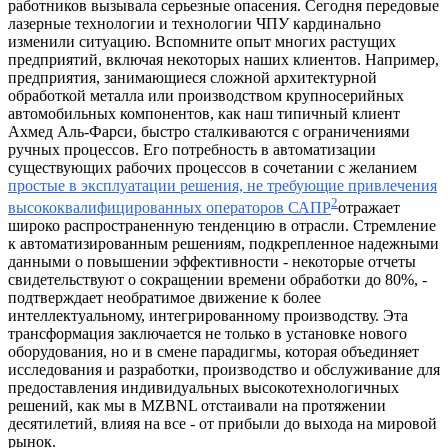
работников вызывала серьезные опасения. Сегодня передовые
лазерные технологии и технологии ЧПУ кардинально
изменили ситуацию. Вспомните опыт многих растущих
предприятий, включая некоторых наших клиентов. Например,
предприятия, занимающиеся сложной архитектурной
обработкой металла или производством крупносерийных
автомобильных компонентов, как наш типичный клиент
Ахмед Аль-Фарси, быстро сталкиваются с ограничениями
ручных процессов. Его потребность в автоматизации
существующих рабочих процессов в сочетании с желанием
простые в эксплуатации решения, не требующие привлечения
2
высококвалифицированных операторов САПР
отражает
широко распространенную тенденцию в отрасли. Стремление
к автоматизированным решениям, подкрепленное надежными
данными о повышении эффективности - некоторые отчеты
свидетельствуют о сокращении времени обработки до 80%, -
подтверждает необратимое движение к более
интеллектуальному, интегрированному производству. Эта
трансформация заключается не только в установке нового
оборудования, но и в смене парадигмы, которая объединяет
исследования и разработки, производство и обслуживание для
предоставления индивидуальных высокотехнологичных
решений, как мы в MZBNL отстаивали на протяжении
десятилетий, влияя на все - от прибыли до выхода на мировой
рынок.