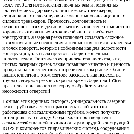
резку труб для изготовления прочных рам и подвижных
частей беговых дорожек, эллиптических тренажеров,
стационарных велосипедов и сложных многопозиционных
силовых тренажеров. Прочность, долговечность и
безопасность этих изделий в значительной степени зависят от
хорошо изготовленных и точно собранных трубчатых
конструкций. Лазерная резка позволяет создавать сложные,
взаимосвязанные соединения и точные отверстия для крепежа
и точек поворота, которые необходимы как для целостности
конструкции, так и для простоты сборки конечным
пользователем. Эстетическая привлекательность гладких,
чистых лазерных срезов также повышает качество и ценность
продукта на конкурентном потребительском рынке. Один из
наших клиентов в этом секторе рассказал, как переход на
трубы с лазерной резкой сократил время сборки на 15% и
практически исключил повторную обработку из-за
несоосности отверстий.
Помимо этих крупных секторов, универсальность лазерной
резки труб означает, что практически любая отрасль,
работающая с металлическими трубами, может получить
потенциальную выгоду. Сюда входят производители
сельскохозяйственной техники (для рам орудий, конструкций
ROPS и компонентов гидравлических систем), оборудования
для детских площадок (для безопасных и прочных игровых