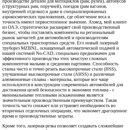
производстве деталей для мотоциклов (рам, рулей), автобусов
(структурных рам, поручней), поездов (рам вагонов,
внутренней отделки) и даже в специализированных
аэрокосмических приложениях, где облегчение веса и
точность имеют первостепенное значение. Ахмед, мой клиент
из ОАЭ, стратегически расширяет свой производственный
бизнес, чтобы поставлять компоненты на региональный
рынок запчастей для автомобилей и производителям
специальных транспортных средств. Его новый лазерный
труборез MZBNL, оснащенный автоматической подачей и
нашей системой No-CAD, специально предназначен для
эффективного производства этих зачастую сложных
компонентов малыми и средними партиями. Способность
станка чисто и точно резать высокопрочные стали (HSS),
улучшенные высокопрочные стали (AHSS) и различные
алюминиевые сплавы - материалы, которые все чаще
используются в конструкции современных автомобилей для
достижения целей безопасности и экономии топлива - с
минимальными тепловыми искажениями является
значительным производственным преимуществом. Такая
точность часто снижает или устраняет необходимость во
вторичных отделочных операциях, что экономит драгоценное
время и производственные затраты.
Кроме того, лазерная резка позволяет создавать сложнейшие