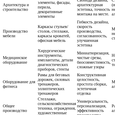
Свобода дизайна,
С
элементы, фасады,
Архитектура и
архитектурная
(
перила,
строительство
эстетика, точность
н
декоративные
монтажа на месте.
а
элементы
Гибкость дизайна,
Каркасы стульев/
скорость
М
Производство
столов, стеллажи,
производства,
н
мебели
каркасы кроватей,
согласованность,
с
офисная мебель
улучшенная
эстетика
Хирургические
Миниатюризация,
инструменты,
Н
Медицинское
чистые срезы,
имплантаты, детали
с
оборудование
биосовместимость,
диагностических
т
сложные узоры
приборов, стенты
Рамы для беговых
Конструктивная
дорожек, силовых
целостность,
Оборудование для
М
тренажеров,
простота сборки,
фитнеса
а
эллиптических
эстетичная
тренажеров
отделка
Стеллажи,
Универсальность,
сельскохозяйственная
Общее
персонализация,
Р
техника, ограждения,
производство
эффективность
а
художественные