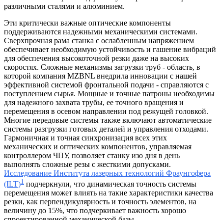
различными сталями и алюминием.
Эти критически важные оптические компоненты
поддерживаются надежными механическими системами.
Сверхпрочная рама станка с ослабленным напряжением
обеспечивает необходимую устойчивость и гашение вибраций
для обеспечения высокоточной резки даже на высоких
скоростях. Сложные механизмы загрузки труб - область, в
которой компания MZBNL внедрила инновации с нашей
эффективной системой фронтальной подачи - справляются с
поступлением сырья. Мощные и точные патроны необходимы
для надежного захвата трубы, ее точного вращения и
перемещения в осевом направлении под режущей головкой.
Многие передовые системы также включают автоматические
системы разгрузки готовых деталей и управления отходами.
Гармоничная и точная синхронизация всех этих
механических и оптических компонентов, управляемая
контроллером ЧПУ, позволяет станку изо дня в день
выполнять сложные резы с жесткими допусками.
Исследование Института лазерных технологий Фраунгофера
1
(ILT)
подчеркнули, что динамическая точность системы
перемещения может влиять на такие характеристики качества
резки, как перпендикулярность и точность элементов, на
величину до 15%, что подчеркивает важность хорошо
спроектированной механической базы.