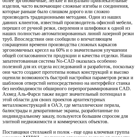
более эргономичные, легкие и визуально привлекательные
изделия, часто включающие сложные изгибы и соединения,
которые раньше было слишком дорого или сложно
производить традиционными методами. Один из наших
давних клиентов, известный производитель офисной мебели,
перешел от ручной резки, сверления и шлифовки к одной из
наших полностью автоматизированных линий лазерной резки
труб. Впоследствии они сообщили о впечатляющем
сокращении времени производства сложных каркасов
эргономичных кресел на 60% и о значительном улучшении
общей согласованности продукции и качества отделки. Наша
запатентованная система No-CAD оказалась особенно
полезной для их отдела исследований и разработок, поскольку
они часто создают прототипы новых конструкций и высоко
оценили возможность быстрой настройки параметров резки и
шаблонов отверстий непосредственно на интерфейсе станка
без необходимости обширного перепрограммирования CAD.
Ахмед Аль-Фарси также видит значительный потенциал в
этой области для своих проектов архитектурных
металлоконструкций в ОАЭ, где металлические перила,
балюстрады и декоративные экраны, разработанные по
индивидуальному заказу, пользуются большим спросом для
элитной недвижимости и коммерческих объектов.
Поставщики стеллажей и полок - еще одна ключевая группа