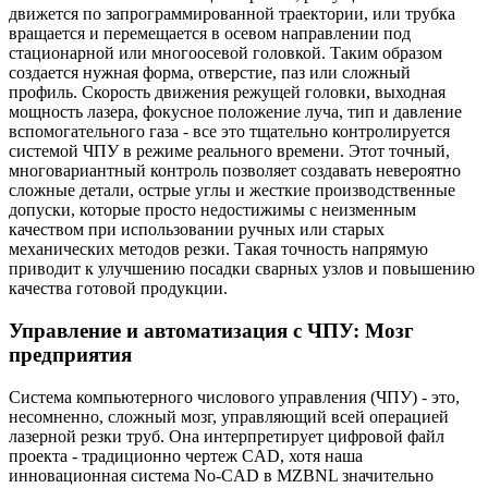
движется по запрограммированной траектории, или трубка
вращается и перемещается в осевом направлении под
стационарной или многоосевой головкой. Таким образом
создается нужная форма, отверстие, паз или сложный
профиль. Скорость движения режущей головки, выходная
мощность лазера, фокусное положение луча, тип и давление
вспомогательного газа - все это тщательно контролируется
системой ЧПУ в режиме реального времени. Этот точный,
многовариантный контроль позволяет создавать невероятно
сложные детали, острые углы и жесткие производственные
допуски, которые просто недостижимы с неизменным
качеством при использовании ручных или старых
механических методов резки. Такая точность напрямую
приводит к улучшению посадки сварных узлов и повышению
качества готовой продукции.
Управление и автоматизация с ЧПУ: Мозг
предприятия
Система компьютерного числового управления (ЧПУ) - это,
несомненно, сложный мозг, управляющий всей операцией
лазерной резки труб. Она интерпретирует цифровой файл
проекта - традиционно чертеж CAD, хотя наша
инновационная система No-CAD в MZBNL значительно