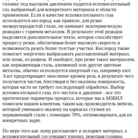
головке под высоким давлением подается вспомогательный
газ, выбранный для конкретного материала и области
применения. Если в качестве вспомогательного газа
используется кислород, как правило, для резки
низкоуглеродистой стали, он начинает экзотермическую
реакцию с горячим металлом. В результате этой реакции
выделяется дополнительное тепло, которое способствует
процессу резки, обеспечивая более высокую скорость и
возможность резать более толстые участки. Кислород также
помогает энергично выбрасывать расплавленный материал,
или шлак, из разреза. И наоборот, при резке таких материалов,
как нержавеющая сталь, алюминий или другие цветные
металлы, обычно используется инертный газ, например азот.
Азот предотвращает окисление кромок реза, в результате чего
получается чистая, блестящая и без окалины поверхность,
которая часто не требует последующей обработки. Выбор
вспомогательного газа, его чистота и давление - все это
критические параметры процесса, которые мы в МЗБНЛ
помогаем нашим клиентам, таким как производитель мебели,
который уменьшил окалину на каркасах стульев из
нержавеющей стали с помощью 70%, оптимизировать для их
конкретных задач.
По мере того как лазер расплавляет и испаряет материал, а
вспомогательный газ очищает пропил, режущая головка