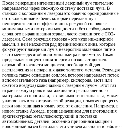
После генерации интенсивный лазерный луч тщательно
направляется через сложную систему доставки луча. В
станках с волоконным лазером это обычно бронированные
оптоволоконные кабели, которые передают луч
непосредственно и эффективно к режущей головке с
минимальными потерями мощности и без необходимости
сложного выравнивания зеркал, часто связанного с CO2-
лазерами. Сама режущая головка - это чудо инженерной
мысли, в ней находится ряд прецизионных линз, которые
фокусируют лазерный луч в невероятно маленькое пятно -
часто менее десятой доли миллиметра в диаметре. Такая
предельная концентрация энергии позволяет достичь
огромной плотности мощности, необходимой для
расплавления и испарения даже толстого металла. Режущая
головка также оснащена соплом, которое направляет поток
вспомогательного газа (например, кислорода, азота или
сжатого воздуха) коаксиально с лазерным лучом. Этот газ
играет важную роль в выталкивании расплавленного
материала из пропила и, в зависимости от типа газа, может
участвовать в экзотермической реакции, помогая процессу
резки или защищая кромку реза от окисления. Например, в
новом станке Ахмеда, предназначенном для изготовления
архитектурных металлоконструкций и поставки
автомобильных деталей, особенно пригодился мощный
волоконный лазер благодаря его универсальности в работе с