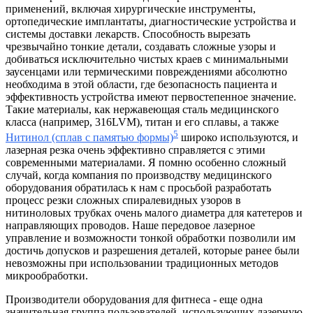
применений, включая хирургические инструменты,
ортопедические имплантаты, диагностические устройства и
системы доставки лекарств. Способность вырезать
чрезвычайно тонкие детали, создавать сложные узоры и
добиваться исключительно чистых краев с минимальными
заусенцами или термическими повреждениями абсолютно
необходима в этой области, где безопасность пациента и
эффективность устройства имеют первостепенное значение.
Такие материалы, как нержавеющая сталь медицинского
класса (например, 316LVM), титан и его сплавы, а также
5
Нитинол (сплав с памятью формы)
широко используются, и
лазерная резка очень эффективно справляется с этими
современными материалами. Я помню особенно сложный
случай, когда компания по производству медицинского
оборудования обратилась к нам с просьбой разработать
процесс резки сложных спиралевидных узоров в
нитиноловых трубках очень малого диаметра для катетеров и
направляющих проводов. Наше передовое лазерное
управление и возможности тонкой обработки позволили им
достичь допусков и разрешения деталей, которые ранее были
невозможны при использовании традиционных методов
микрообработки.
Производители оборудования для фитнеса - еще одна
значительная группа пользователей, использующих лазерную