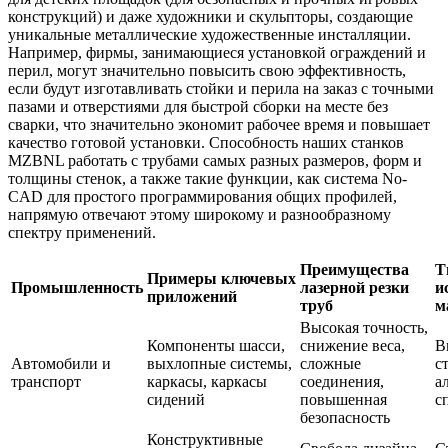
конструкций) и даже художники и скульпторы, создающие
уникальные металлические художественные инсталляции.
Например, фирмы, занимающиеся установкой ограждений и
перил, могут значительно повысить свою эффективность,
если будут изготавливать стойки и перила на заказ с точными
пазами и отверстиями для быстрой сборки на месте без
сварки, что значительно экономит рабочее время и повышает
качество готовой установки. Способность наших станков
MZBNL работать с трубами самых разных размеров, форм и
толщины стенок, а также такие функции, как система No-
CAD для простого программирования общих профилей,
напрямую отвечают этому широкому и разнообразному
спектру применений.
Преимущества
Т
Примеры ключевых
Промышленность
лазерной резки
и
приложений
труб
м
Высокая точность,
Компоненты шасси,
снижение веса,
В
Автомобили и
выхлопные системы,
сложные
с
транспорт
каркасы, каркасы
соединения,
а
сидений
повышенная
с
безопасность
Конструктивные